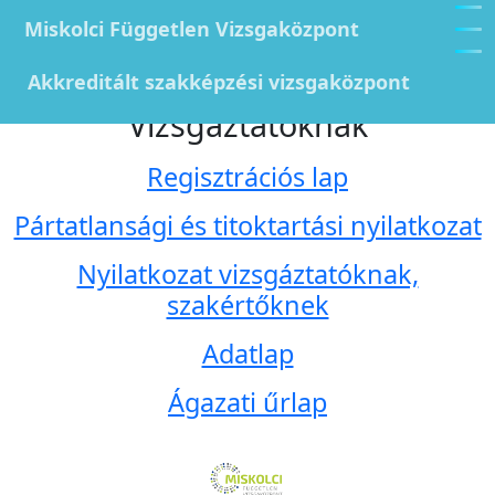
Miskolci Független Vizsgaközpont
Akkreditált szakképzési vizsgaközpont
Vizsgáztatóknak
Regisztrációs lap
Pártatlansági és titoktartási nyilatkozat
Nyilatkozat vizsgáztatóknak,
szakértőknek
Adatlap
Ágazati űrlap